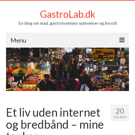
GastroLab.dk
En blog om mad, gastronomiske oplevelser og livsstil
Menu
Om GastroLab.dk
Mad
Livsstil
Kontakt
Et liv uden internet
20
JUL 2015
og bredbånd – mine