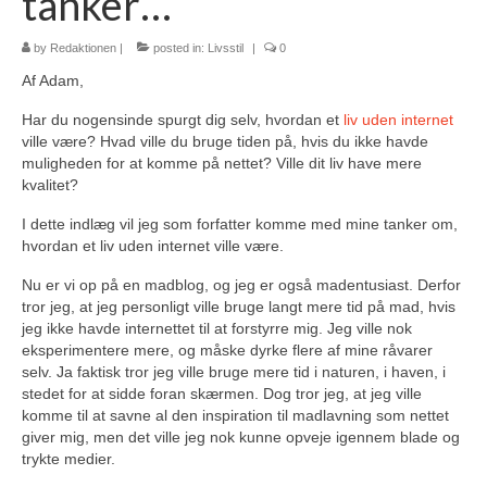
tanker…
by
Redaktionen
|
posted in:
Livsstil
|
0
Af Adam,
Har du nogensinde spurgt dig selv, hvordan et
liv uden internet
ville være? Hvad ville du bruge tiden på, hvis du ikke havde
muligheden for at komme på nettet? Ville dit liv have mere
kvalitet?
I dette indlæg vil jeg som forfatter komme med mine tanker om,
hvordan et liv uden internet ville være.
Nu er vi op på en madblog, og jeg er også madentusiast. Derfor
tror jeg, at jeg personligt ville bruge langt mere tid på mad, hvis
jeg ikke havde internettet til at forstyrre mig. Jeg ville nok
eksperimentere mere, og måske dyrke flere af mine råvarer
selv. Ja faktisk tror jeg ville bruge mere tid i naturen, i haven, i
stedet for at sidde foran skærmen. Dog tror jeg, at jeg ville
komme til at savne al den inspiration til madlavning som nettet
giver mig, men det ville jeg nok kunne opveje igennem blade og
trykte medier.