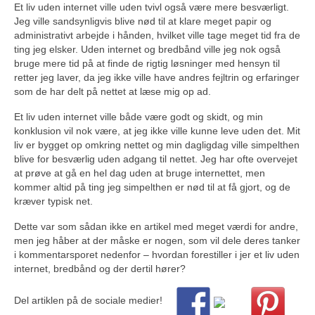
Et liv uden internet ville uden tvivl også være mere besværligt.
Jeg ville sandsynligvis blive nød til at klare meget papir og
administrativt arbejde i hånden, hvilket ville tage meget tid fra de
ting jeg elsker. Uden internet og bredbånd ville jeg nok også
bruge mere tid på at finde de rigtig løsninger med hensyn til
retter jeg laver, da jeg ikke ville have andres fejltrin og erfaringer
som de har delt på nettet at læse mig op ad.
Et liv uden internet ville både være godt og skidt, og min
konklusion vil nok være, at jeg ikke ville kunne leve uden det. Mit
liv er bygget op omkring nettet og min dagligdag ville simpelthen
blive for besværlig uden adgang til nettet. Jeg har ofte overvejet
at prøve at gå en hel dag uden at bruge internettet, men
kommer altid på ting jeg simpelthen er nød til at få gjort, og de
kræver typisk net.
Dette var som sådan ikke en artikel med meget værdi for andre,
men jeg håber at der måske er nogen, som vil dele deres tanker
i kommentarsporet nedenfor – hvordan forestiller i jer et liv uden
internet, bredbånd og der dertil hører?
Del artiklen på de sociale medier!