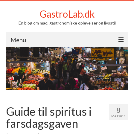
GastroLab.dk
En blog om mad, gastronomiske oplevelser og livsstil
Menu
Om GastroLab.dk
Mad
Livsstil
Kontakt
Guide til spiritus i
8
MAJ 2018
farsdagsgaven