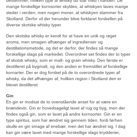
bestemmer, hvilken type af whisky du står med i hånden. De
mange forskellige kornsorter skyldes, at whiskyen laves mange
steder i verden, men nogen mener, at whiskyen stammer fra
Skotland. Derfor vil der herunder blive forklaret forskellen på
diverse skotske whisky typer.
Den skotske whisky er kendt for at have en unik og røget
aroma, men smagen afhænger af ingredienser og
destillationsmetode, og det er derfor, der findes så mange
forskellige slags på markedet. Overordnet set findes der to typer
af skotsk whisky, som er malt- og grain whisky. Den første er
destilleret på bygmalt, og den anden er fremstillet af forskellige
kornarter. Der er dog forskel på de to overordnede typer af
whisky, da det afhænger af, hvilken region i Skotland den er
blevet destilleret.
Gin
En gin er modsat de to ovenstående anset for at være en
brændevin. Gin er hovedsageligt lavet af rug og byg, men der
findes også gin, som er lavet på andre kornsorter. Gin er en
type spiritus, som har ændret sig gennem tiden, fordi førhen
skulle en gin smage af enebær, men det har ændret sig. I dag
kan gin være lavet med mange forskellige slags krydderier,