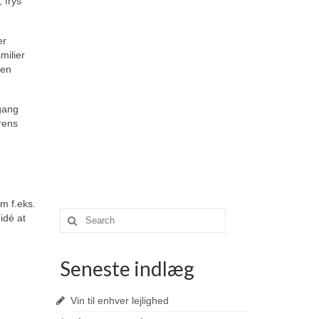
 frys
er
milier
den
gang
rens
m f.eks.
Search
idé at
for:
Seneste indlæg
Vin til enhver lejlighed