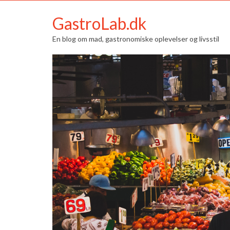
GastroLab.dk
En blog om mad, gastronomiske oplevelser og livsstil