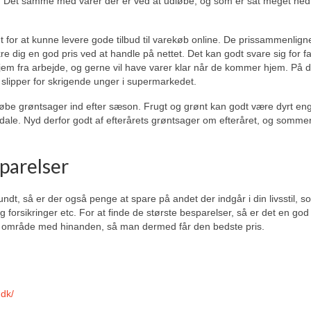
d. Det samme med varer der er ved at udløbe, og som er sat meget ned;
 for at kunne levere gode tilbud til varekøb online. De prissammenlign
 dig en god pris ved at handle på nettet. Det kan godt svare sig for fa
m fra arbejde, og gerne vil have varer klar når de kommer hjem. På 
ipper for skrigende unger i supermarkedet.
øbe grøntsager ind efter sæson. Frugt og grønt kan godt være dyrt en
 dale. Nyd derfor godt af efterårets grøntsager om efteråret, og somme
sparelser
dt, så er der også penge at spare på andet der indgår i din livsstil, so
orsikringer etc. For at finde de største besparelser, så er det en god 
ne område med hinanden, så man dermed får den bedste pris.
.dk/