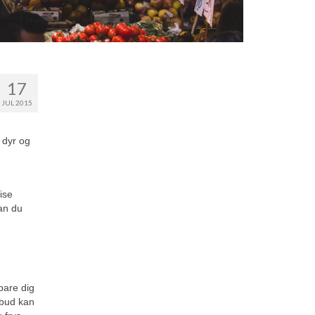
17
JUL 2015
 dyr og
ise
an du
pare dig
lbud kan