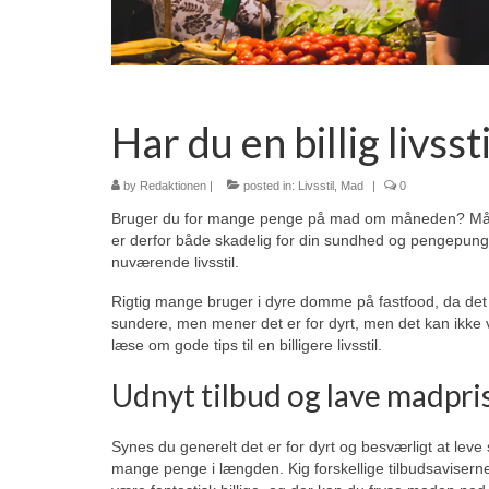
Har du en billig livssti
by
Redaktionen
|
posted in:
Livsstil
,
Mad
|
0
Bruger du for mange penge på mad om måneden? Måske
er derfor både skadelig for din sundhed og pengepun
nuværende livsstil.
Rigtig mange bruger i dyre domme på fastfood, da det er
sundere, men mener det er for dyrt, men det kan ikke 
læse om gode tips til en billigere livsstil.
Udnyt tilbud og lave madpri
Synes du generelt det er for dyrt og besværligt at lev
mange penge i længden. Kig forskellige tilbudsavise