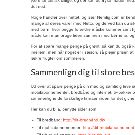
være fantastisk billige, og der kan du fryse maden ne
det ned.
Nogle handler over nettet, og især Nemlig.com er kendt
mange af deres varer med Netto, og derved kan du sikre
med børn, hvor begge forældre måske kommer sent hje
måde kan man bruge tiden sammen med børnene, og sl
For at spare mange penge på grønt, så kan du også k
imellem, men når noget er i sæson, så plejer prisen at
lækre frugter om sommeren.
Sammenlign dig til store be
Ud over at spare penge på din mad og samtidig leve sun
mobilabonnementer, bredbånd og internet, tv-pakker og f
sammenligne de forskellige firmaer inden for det giv
Her kan du bl.a. benytte sider som:
Til bredbånd:
http://dit-bredbånd.dk/
Til mobilabonnementer:
http://dit-mobilabonnement
Til tilbud på opgaver:
http://tilbuddy.dk/