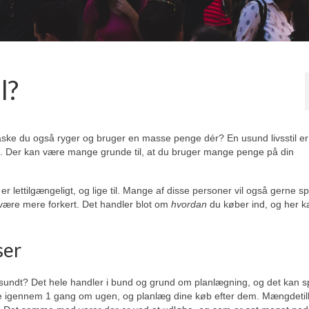
l?
 du også ryger og bruger en masse penge dér? En usund livsstil er
g. Der kan være mange grunde til, at du bruger mange penge på din
 lettilgængeligt, og lige til. Mange af disse personer vil også gerne sp
være mere forkert. Det handler blot om
hvordan
du køber ind, og her k
ser
e sundt? Det hele handler i bund og grund om planlægning, og det kan s
rne igennem 1 gang om ugen, og planlæg dine køb efter dem. Mængdeti