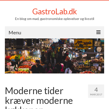
GastroLab.dk
En blog om mad, gastronomiske oplevelser og livsstil
Menu
Om GastroLab.dk
Mad
Livsstil
Kontakt
Moderne tider
4
MAR 2017
kræver moderne