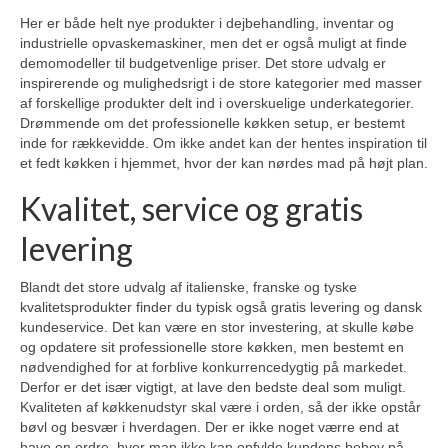
Her er både helt nye produkter i dejbehandling, inventar og
industrielle opvaskemaskiner, men det er også muligt at finde
demomodeller til budgetvenlige priser. Det store udvalg er
inspirerende og mulighedsrigt i de store kategorier med masser
af forskellige produkter delt ind i overskuelige underkategorier.
Drømmende om det professionelle køkken setup, er bestemt
inde for rækkevidde. Om ikke andet kan der hentes inspiration til
et fedt køkken i hjemmet, hvor der kan nørdes mad på højt plan.
Kvalitet, service og gratis
levering
Blandt det store udvalg af italienske, franske og tyske
kvalitetsprodukter finder du typisk også gratis levering og dansk
kundeservice. Det kan være en stor investering, at skulle købe
og opdatere sit professionelle store køkken, men bestemt en
nødvendighed for at forblive konkurrencedygtig på markedet.
Derfor er det især vigtigt, at lave den bedste deal som muligt.
Kvaliteten af køkkenudstyr skal være i orden, så der ikke opstår
bøvl og besvær i hverdagen. Der er ikke noget værre end at
have en ordre, hvor man ikke kan opfylde kundens behov på